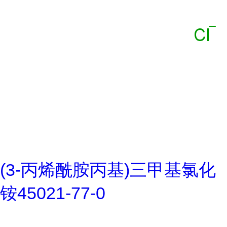
(3-丙烯酰胺丙基)三甲基氯化
铵45021-77-0