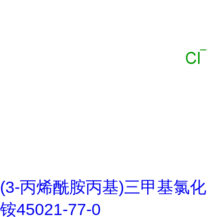
(3-丙烯酰胺丙基)三甲基氯化
铵45021-77-0