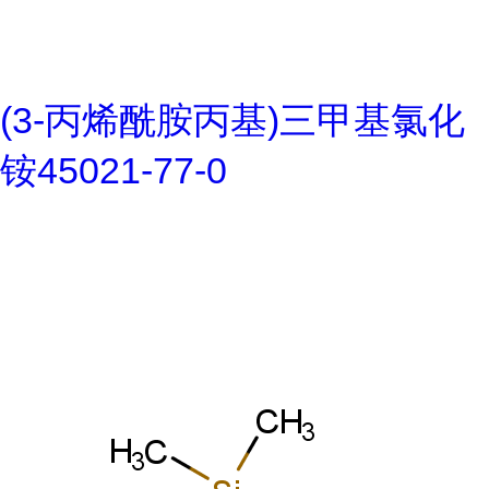
(3-丙烯酰胺丙基)三甲基氯化
铵45021-77-0