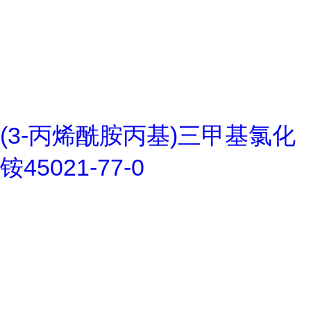
(3-丙烯酰胺丙基)三甲基氯化
铵45021-77-0