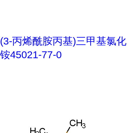
(3-丙烯酰胺丙基)三甲基氯化
铵45021-77-0