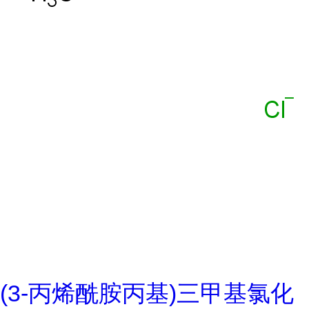
(3-丙烯酰胺丙基)三甲基氯化