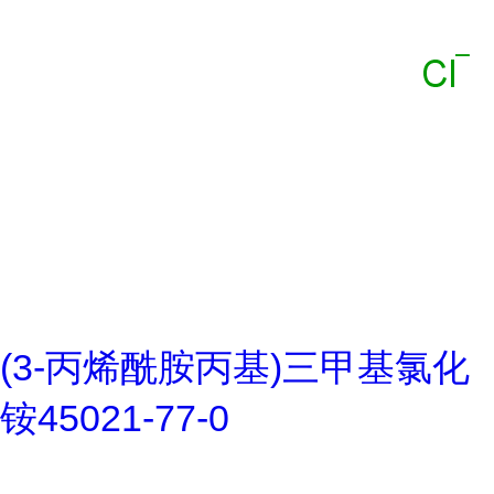
(3-丙烯酰胺丙基)三甲基氯化
铵45021-77-0