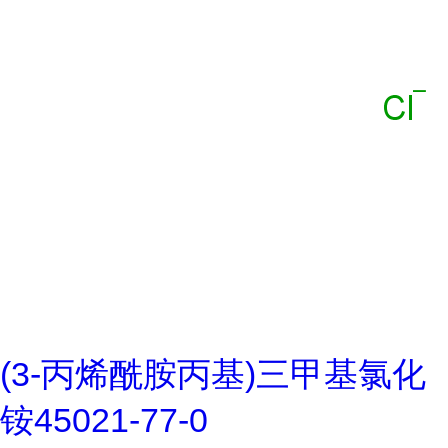
(3-丙烯酰胺丙基)三甲基氯化
铵45021-77-0