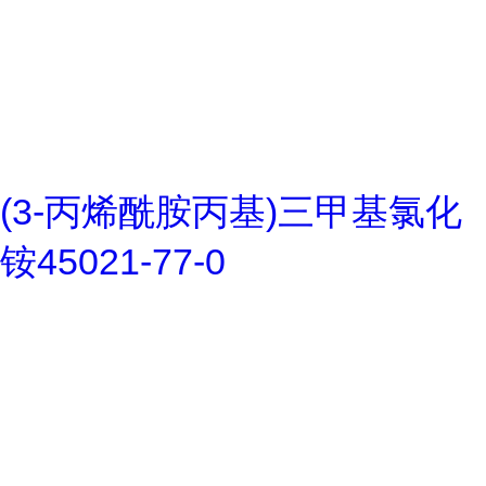
(3-丙烯酰胺丙基)三甲基氯化
铵45021-77-0