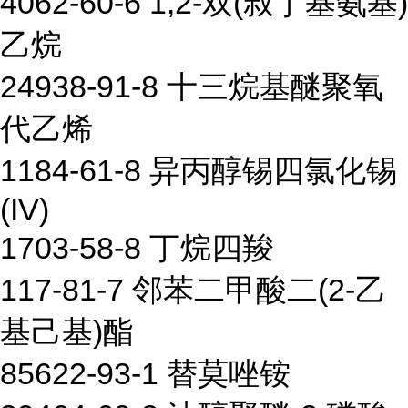
4062-60-6 1,2-双(叔丁基氨基)
乙烷
24938-91-8 十三烷基醚聚氧
代乙烯
1184-61-8 异丙醇锡四氯化锡
(IV)
1703-58-8 丁烷四羧
117-81-7 邻苯二甲酸二(2-乙
基己基)酯
85622-93-1 替莫唑铵