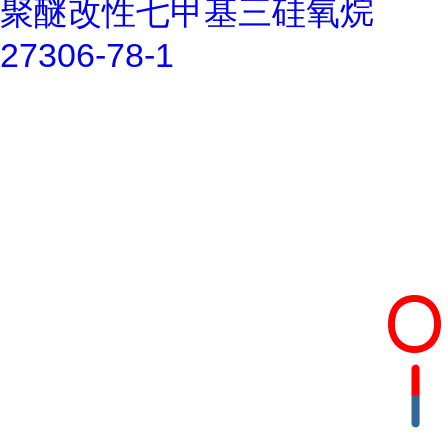
聚醚改性七甲基三硅氧烷
27306-78-1