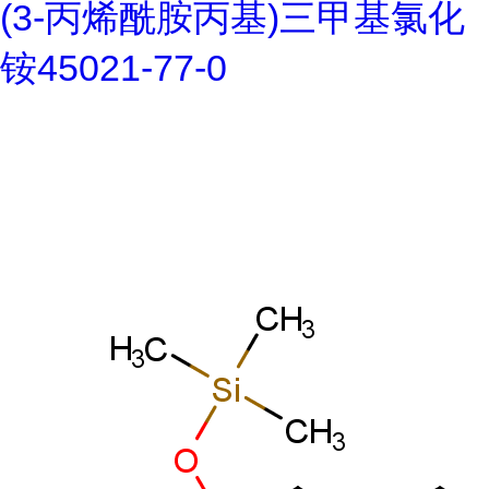
(3-丙烯酰胺丙基)三甲基氯化
铵45021-77-0