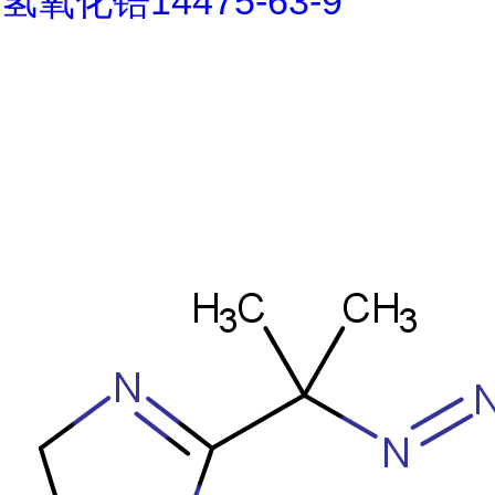
氢氧化锆14475-63-9