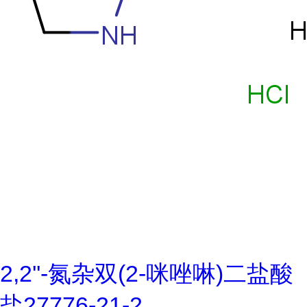
2,2''-氮杂双(2-咪唑啉)二盐酸
盐27776-21-2