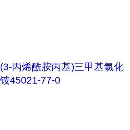
(3-丙烯酰胺丙基)三甲基氯化
铵45021-77-0