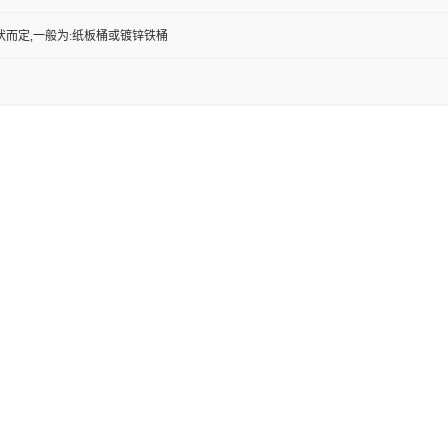
状而定,一般为:纸板桶或镀锌铁桶