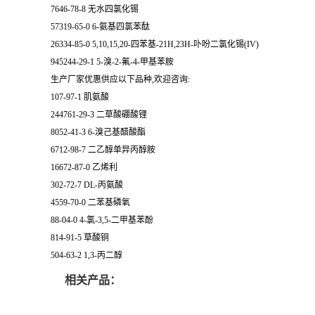
7646-78-8 无水四氯化锡
57319-65-0 6-氨基四氯苯酞
26334-85-0 5,10,15,20-四苯基-21H,23H-卟吩二氯化锡(IV)
945244-29-1 5-溴-2-氟-4-甲基苯胺
生产厂家优惠供应以下品种,欢迎咨询:
107-97-1 肌氨酸
244761-29-3 二草酸硼酸锂
8052-41-3 6-溴己基醋酸酯
6712-98-7 二乙醇单异丙醇胺
16672-87-0 乙烯利
302-72-7 DL-丙氨酸
4559-70-0 二苯基磷氧
88-04-0 4-氯-3,5-二甲基苯酚
814-91-5 草酸铜
504-63-2 1,3-丙二醇
相关产品：