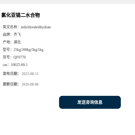
氯化亚锡二水合物
英文名称：
indichloridedihydrate
品牌：
齐飞
产地：
湖北
型号：
25kg/200kg/5kg/1kg
货号：
QF0770
cas：
10025-69-1
发布日期：
2023-08-11
更新日期：
2026-08-06
发送咨询信息