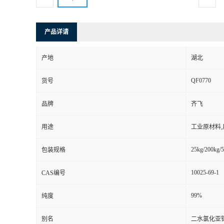
产品详请
产地
湖北
QF0770
货号
品牌
齐飞
用途
工业原材料
25kg/200kg/5
包装规格
10025-69-1
CAS编号
99%
纯度
别名
二水氯化亚锡