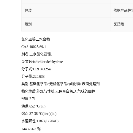
包装
依据产品性
级别
医药级
氯化亚锡二水合物
CAS:10025-69-1
别名:二水氯化亚锡;
英文名:indichloridedihydrate
分子式:Cl2H4O2Sn
分子量:225.638
类别:基础化学品>无机化学品>卤化物>表面处理剂
物化性质:外观与性状:无色至白色,无气味的固体
密度:2.71
沸点:652 °C(lit.)
熔点:37-38 °C(dec.)(lit.)
水溶解性:1187g/L(20oC)
7440-31-5 锡