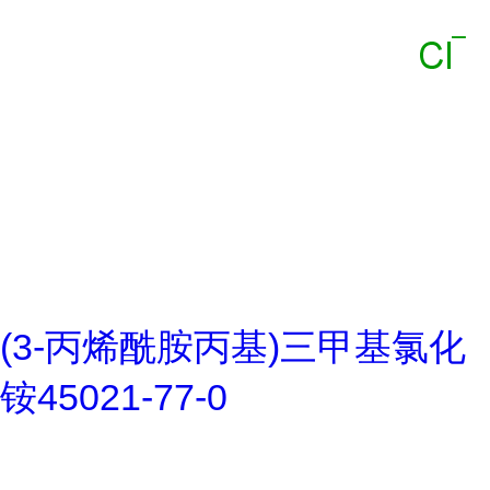
(3-丙烯酰胺丙基)三甲基氯化
铵45021-77-0