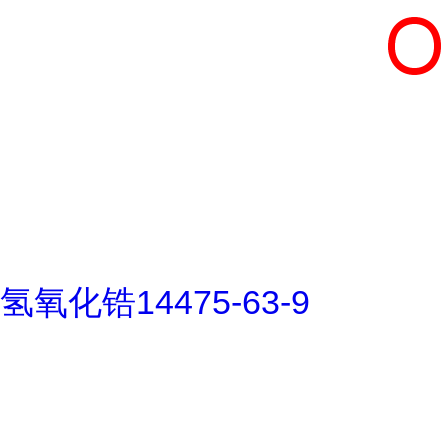
氢氧化锆14475-63-9