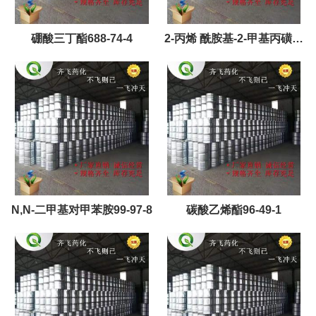
硼酸三丁酯688-74-4
2-丙烯 酰胺基-2-甲基丙磺酸
15214-89-8
N,N-二甲基对甲苯胺99-97-8
碳酸乙烯酯96-49-1