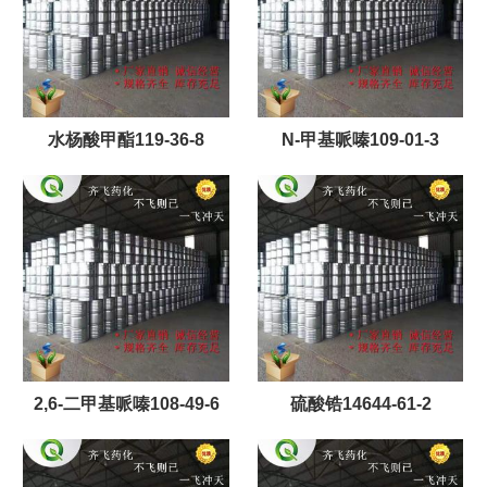
水杨酸甲酯119-36-8
N-甲基哌嗪109-01-3
2,6-二甲基哌嗪108-49-6
硫酸锆14644-61-2