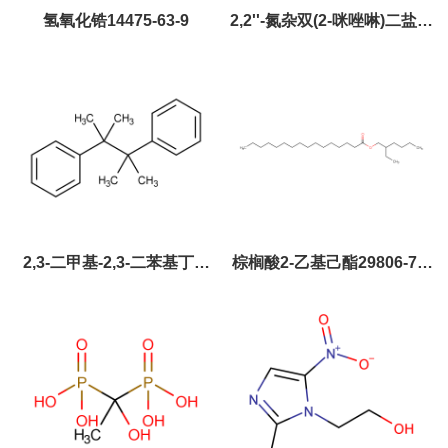
氢氧化锆14475-63-9
2,2''-氮杂双(2-咪唑啉)二盐酸
盐27776-21-2
2,3-二甲基-2,3-二苯基丁烷
棕榈酸2-乙基己酯29806-73-
1889-67-4
3