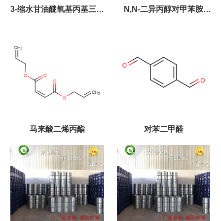
3-缩水甘油醚氧基丙基三甲
N,N-二异丙醇对甲苯胺
氧基硅烷 2530-83-8
38668-48-3
马来酸二烯丙酯
对苯二甲醛