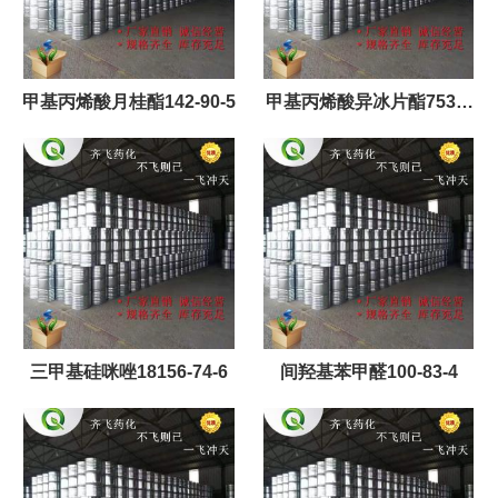
甲基丙烯酸月桂酯142-90-5
甲基丙烯酸异冰片酯7534-
94-3
三甲基硅咪唑18156-74-6
间羟基苯甲醛100-83-4