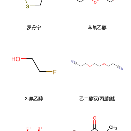
罗丹宁
苯氧乙醇
2-氟乙醇
乙二醇双(丙腈)醚