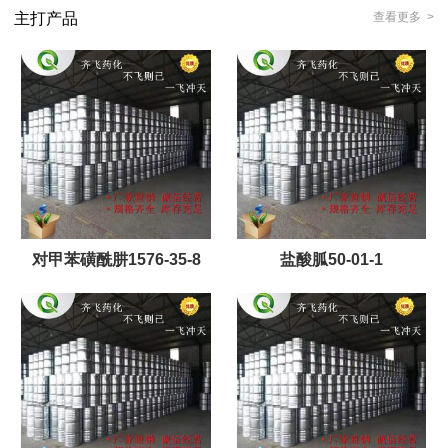
主打产品
查看更多 >
对甲苯磺酰肼1576-35-8
盐酸胍50-01-1