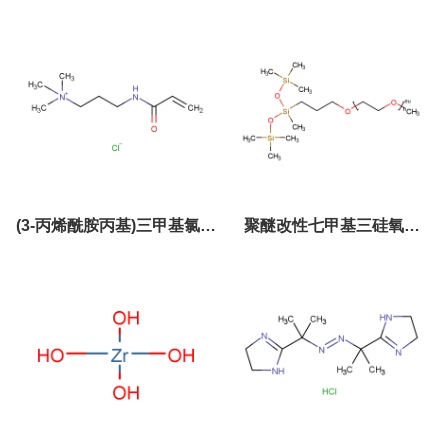
(3-丙烯酰胺丙基)三甲基氯化
聚醚改性七甲基三硅氧烷
铵45021-77-0
27306-78-1