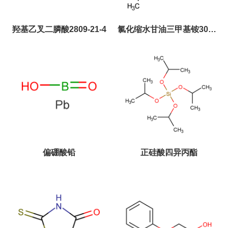
羟基乙叉二膦酸2809-21-4
氯化缩水甘油三甲基铵3033-
77-0
偏硼酸铅
正硅酸四异丙酯