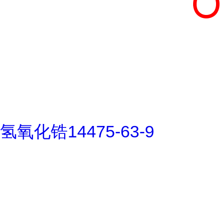
氢氧化锆14475-63-9