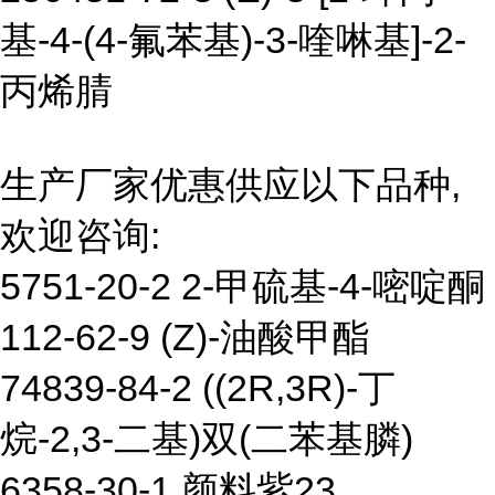
基-4-(4-氟苯基)-3-喹啉基]-2-
丙烯腈
生产厂家优惠供应以下品种,
欢迎咨询:
5751-20-2 2-甲硫基-4-嘧啶酮
112-62-9 (Z)-油酸甲酯
74839-84-2 ((2R,3R)-丁
烷-2,3-二基)双(二苯基膦)
6358-30-1 颜料紫23