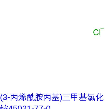
(3-丙烯酰胺丙基)三甲基氯化
铵45021-77-0