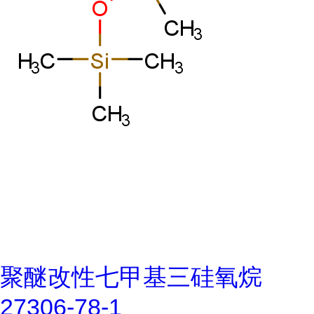
聚醚改性七甲基三硅氧烷
27306-78-1