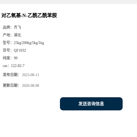
对乙氧基-N-乙酰乙酰苯胺
品牌：
齐飞
产地：
湖北
型号：
25kg/200kg/5kg/1kg
货号：
QF1032
纯度：
99
cas：
122-82-7
发布日期：
2023-08-11
更新日期：
2026-08-08
发送咨询信息