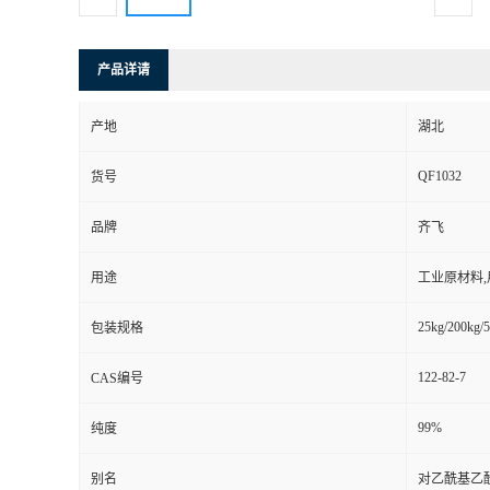
产品详请
产地
湖北
QF1032
货号
品牌
齐飞
用途
工业原材料
25kg/200kg/5
包装规格
122-82-7
CAS编号
99%
纯度
别名
对乙酰基乙酰