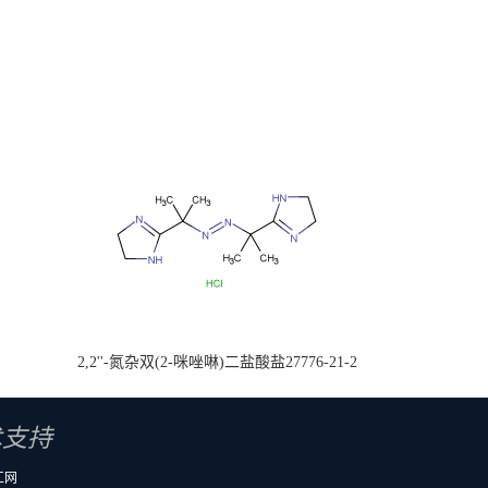
2,2''-氮杂双(2-咪唑啉)二盐酸盐27776-21-2
术支持
工网