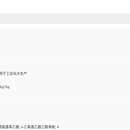
,用于工业化大生产
kg/1kg
氨基苯乙醚; 4-乙氧基乙酰乙酰苯胺; 4