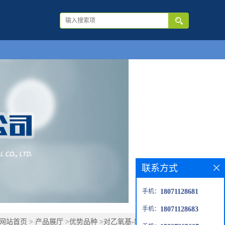
联系方式
手机：
18071128681
手机：
18071128683
网站首页
>
产品展厅
>
优势品种
>
对乙氧基-N-乙酰乙酰苯胺