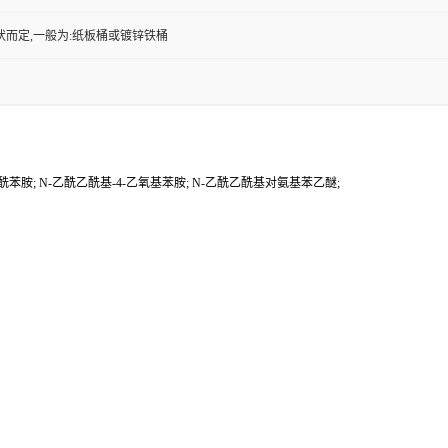
状而定,一般为:纸板桶或镀锌铁桶
酰苯胺; N-乙酰乙酰基-4-乙氧基苯胺; N-乙酰乙酰基对氨基苯乙醚;