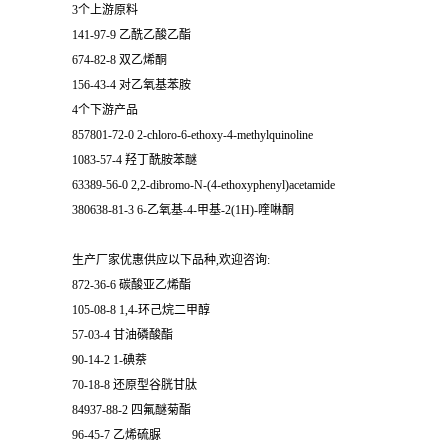
3个上游原料
141-97-9 乙酰乙酸乙酯
674-82-8 双乙烯酮
156-43-4 对乙氧基苯胺
4个下游产品
857801-72-0 2-chloro-6-ethoxy-4-methylquinoline
1083-57-4 羟丁酰胺苯醚
63389-56-0 2,2-dibromo-N-(4-ethoxyphenyl)acetamide
380638-81-3 6-乙氧基-4-甲基-2(1H)-喹啉酮
生产厂家优惠供应以下品种,欢迎咨询:
872-36-6 碳酸亚乙烯酯
105-08-8 1,4-环己烷二甲醇
57-03-4 甘油磷酸酯
90-14-2 1-碘萘
70-18-8 还原型谷胱甘肽
84937-88-2 四氟醚菊酯
96-45-7 乙烯硫脲