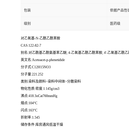
包装
依据产品性
级别
医药级
对乙氧基-N-乙酰乙酰苯胺
CAS:122-82-7
别名:对乙酰基乙酰氨基苯乙醚; 4-乙氧基乙酰乙酰苯胺; 4'-乙氧基乙酰乙
英文名:Acetoacet-p-phenetidide
分子式:C12H15NO3
分子量:221.252
类别:染料及颜料>染料中间体>分散染料
物化性质:密度:1.145g/cm3
沸点:418.3oCat760mmHg
熔点:104°C
闪点:163°C
折射率:1.545
储存条件:库房通风低温干燥