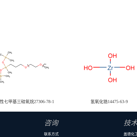
七甲基三硅氧烷27306-78-1
氢氧化锆14475-63-9
咨询
技
联系方式
盖德化