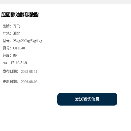
胆固醇油醇碳酸酯
品牌：
齐飞
产地：
湖北
型号：
25kg/200kg/5kg/1kg
货号：
QF1040
纯度：
99
cas：
17110-51-9
发布日期：
2023-08-11
更新日期：
2026-08-08
发送咨询信息