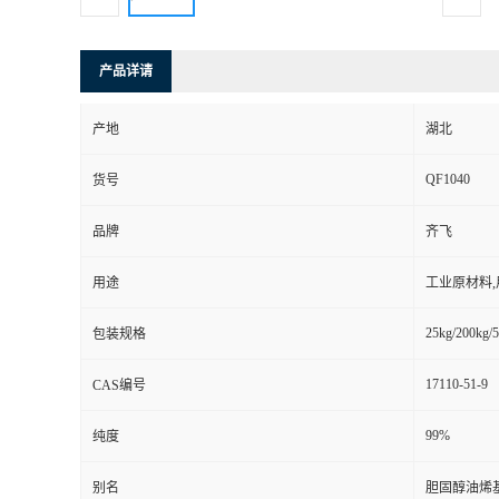
产品详请
产地
湖北
QF1040
货号
品牌
齐飞
用途
工业原材料
25kg/200kg/5
包装规格
17110-51-9
CAS编号
99%
纯度
别名
胆固醇油烯基碳