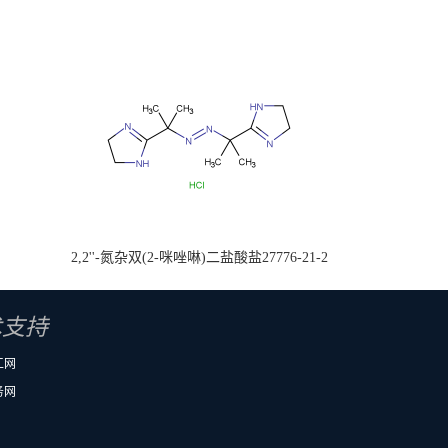
2,2''-氮杂双(2-咪唑啉)二盐酸盐27776-21-2
术支持
工网
务网