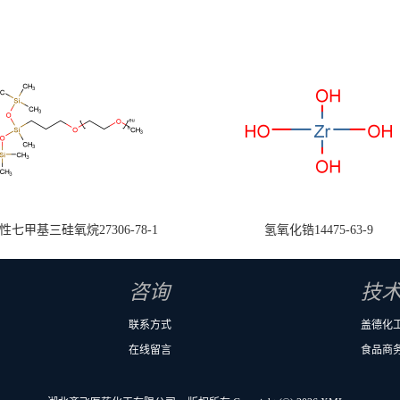
七甲基三硅氧烷27306-78-1
氢氧化锆14475-63-9
咨询
技
联系方式
盖德化
在线留言
食品商