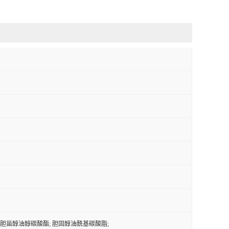
酸酯; 胆甾醇油醇碳酸酯; 胆固醇油酰基碳酸脂;