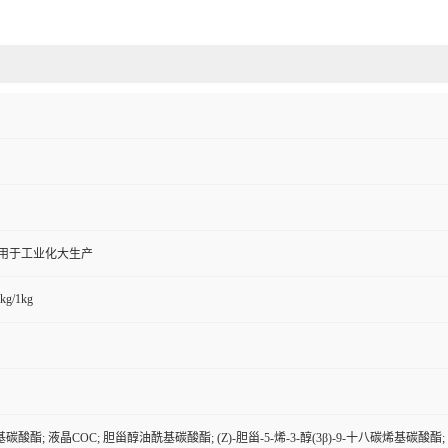
,用于工业化大生产
kg/1kg
酸酯; 液晶COC; 胆甾醇油酰基碳酸酯; (Z)-胆甾-5-烯-3-醇(3β)-9-十八碳烯基碳