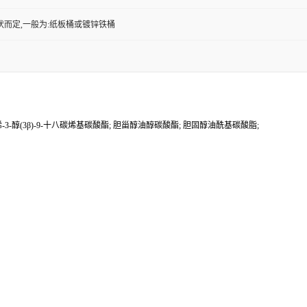
状而定,一般为:纸板桶或镀锌铁桶
烯-3-醇(3β)-9-十八碳烯基碳酸酯; 胆甾醇油醇碳酸酯; 胆固醇油酰基碳酸脂;