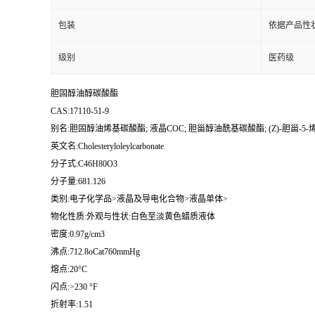
包装
依据产品性
级别
医药级
胆固醇油醇碳酸酯
CAS:17110-51-9
别名:胆固醇油烯基碳酸酯; 液晶COC; 胆甾醇油酰基碳酸酯; (Z)-胆甾-5-
英文名:Cholesteryloleylcarbonate
分子式:C46H80O3
分子量:681.126
类别:电子化学品>液晶及导电化合物>液晶单体>
物化性质:外观与性状:白色至淡黄色蜡质液体
密度:0.97g/cm3
沸点:712.8oCat760mmHg
熔点:20°C
闪点:>230 °F
折射率:1.51