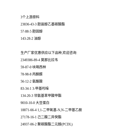
3个上游原料
23836-43-3 胆甾醇乙基碳酸酯
57-88-5 胆固醇
143-28-2 油醇
生产厂家优惠供应以下品种,欢迎咨询:
2349386-89-4 莫那比拉韦
59-87-0 呋喃西林
78-98-8 丙酮醛
56-12-2 氨酪酸
83-34-1 3-甲基吲哚
134-20-3 邻氨基苯甲酸甲酯
9010-10-0 大豆蛋白
18871-66-4 1,1-二甲氧基-N,N-二甲基乙胺
27178-16-1 己二酸二异癸酯
24937-06-2 聚碳酸酯二元醇(PCDL)