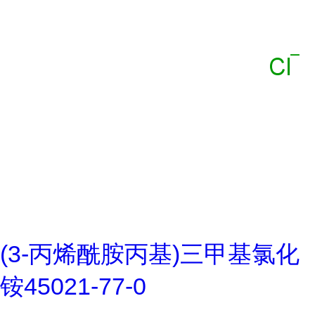
(3-丙烯酰胺丙基)三甲基氯化
铵45021-77-0