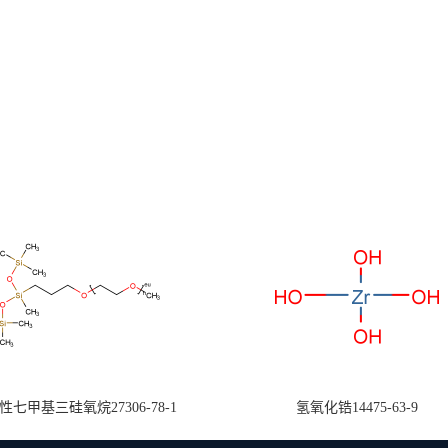
七甲基三硅氧烷27306-78-1
氢氧化锆14475-63-9