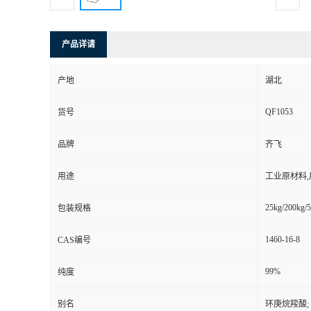
产品详请
产地
湖北
QF1053
货号
品牌
齐飞
用途
工业原材料
25kg/200kg/5
包装规格
1460-16-8
CAS编号
99%
纯度
别名
环庚烷羧酸;