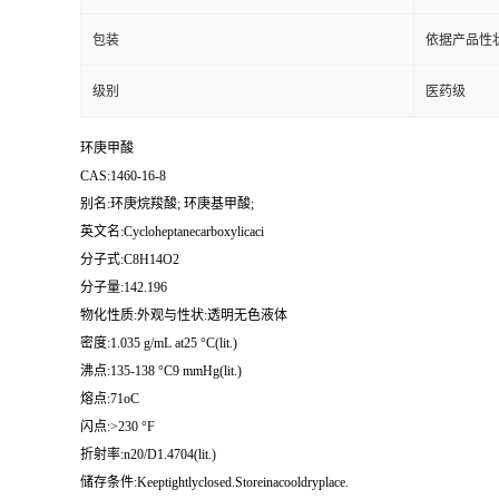
包装
依据产品性
级别
医药级
环庚甲酸
CAS:1460-16-8
别名:环庚烷羧酸; 环庚基甲酸;
英文名:Cycloheptanecarboxylicaci
分子式:C8H14O2
分子量:142.196
物化性质:外观与性状:透明无色液体
密度:1.035 g/mL at25 °C(lit.)
沸点:135-138 °C9 mmHg(lit.)
熔点:71oC
闪点:>230 °F
折射率:n20/D1.4704(lit.)
储存条件:Keeptightlyclosed.Storeinacooldryplace.