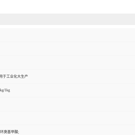
,用于工业化大生产
kg/1kg
 环庚基甲酸;