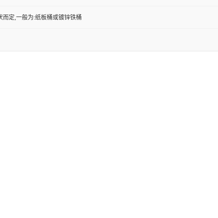
状而定,一般为:纸板桶或镀锌铁桶