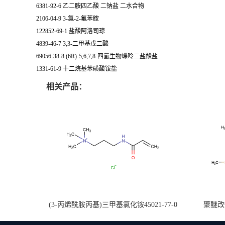
6381-92-6 乙二胺四乙酸 二钠盐 二水合物
2106-04-9 3-氯-2-氟苯胺
122852-69-1 盐酸阿洛司琼
4839-46-7 3,3-二甲基戊二酸
69056-38-8 (6R)-5,6,7,8-四氢生物蝶呤二盐酸盐
1331-61-9 十二烷基苯磺酸铵盐
相关产品：
(3-丙烯酰胺丙基)三甲基氯化铵45021-77-0
聚醚改性