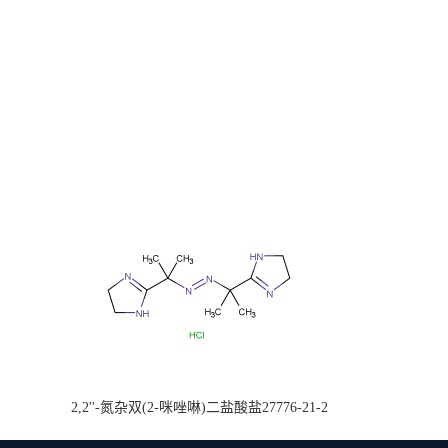
2,2''-氮杂双(2-咪唑啉)二盐酸盐27776-21-2