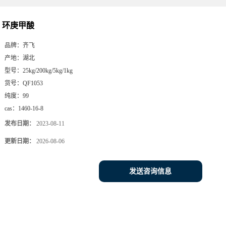
环庚甲酸
品牌：
齐飞
产地：
湖北
型号：
25kg/200kg/5kg/1kg
货号：
QF1053
纯度：
99
cas：
1460-16-8
发布日期：
2023-08-11
更新日期：
2026-08-06
发送咨询信息