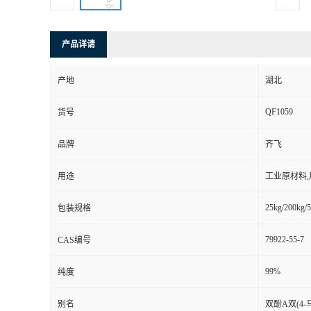
产品详请
产地
湖北
QF1059
货号
品牌
齐飞
用途
工业原材料
25kg/200kg/5
包装规格
79922-55-7
CAS编号
99%
纯度
别名
双酚A双(4-