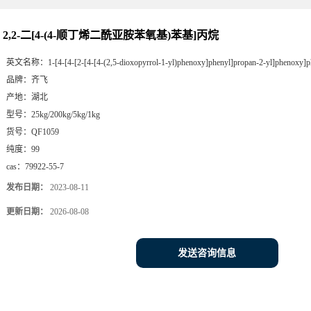
2,2-二[4-(4-顺丁烯二酰亚胺苯氧基)苯基]丙烷
英文名称：
1-[4-[4-[2-[4-[4-(2,5-dioxopyrrol-1-yl)phenoxy]phenyl]propan-2-yl]phenoxy]p
品牌：
齐飞
产地：
湖北
型号：
25kg/200kg/5kg/1kg
货号：
QF1059
纯度：
99
cas：
79922-55-7
发布日期：
2023-08-11
更新日期：
2026-08-08
发送咨询信息