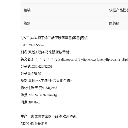
包装
依据产品性
级别
医药级
2,2-二[4-(4-顺丁烯二酰亚胺苯氧基)苯基]丙烷
CAS:79922-55-7
别名:双酚A双(4-马来酰亚胺苯醚);
英文名:1-[4-[4-[2-[4-[4-(2,5-dioxopyrrol-1-yl)phenoxy]phenyl]propan-2-yl]ph
分子式:C35H26N2O6
分子量:570.591
类别:其他>化学试剂>芳香化合物>
物化性质:密度:1.34g/cm3
沸点:729.2oCat760mmHg
闪点:394.8oC
生产厂家优惠供应以下品种,欢迎咨询:
55290-63-6 苍术素