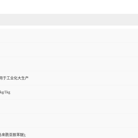
,用于工业化大生产
kg/1kg
马来酰亚胺苯醚);