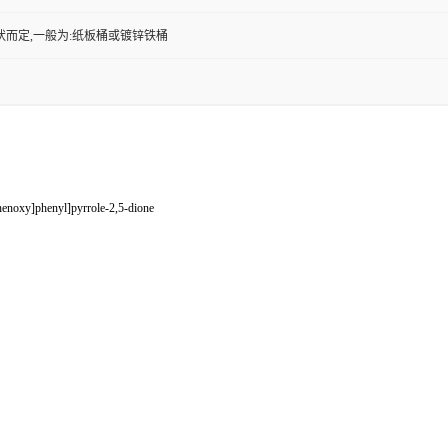
状而定,一般为:纸板桶或镀锌铁桶
enoxy]phenyl]pyrrole-2,5-dione