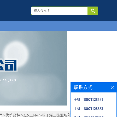
联系方式
手机：
18071128681
手机：
18071128683
厅
>
优势品种
>
2,2-二[4-(4-顺丁烯二酰亚胺苯氧基)苯基]丙烷