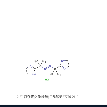
2,2''-氮杂双(2-咪唑啉)二盐酸盐27776-21-2