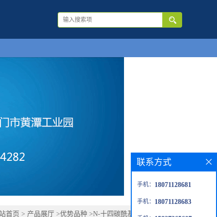
联系方式
手机：
18071128681
手机：
18071128683
站首页
>
产品展厅
>
优势品种
>
N-十四碳酰基-L-苯丙氨酸钠