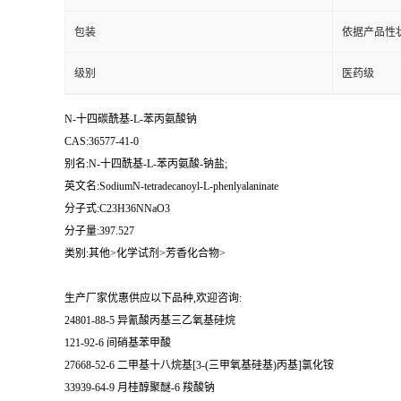
包装
依据产品性
级别
医药级
N-十四碳酰基-L-苯丙氨酸钠
CAS:36577-41-0
别名:N-十四酰基-L-苯丙氨酸-钠盐;
英文名:SodiumN-tetradecanoyl-L-phenlyalaninate
分子式:C23H36NNaO3
分子量:397.527
类别:其他>化学试剂>芳香化合物>
生产厂家优惠供应以下品种,欢迎咨询:
24801-88-5 异氰酸丙基三乙氧基硅烷
121-92-6 间硝基苯甲酸
27668-52-6 二甲基十八烷基[3-(三甲氧基硅基)丙基]氯化铵
33939-64-9 月桂醇聚醚-6 羧酸钠