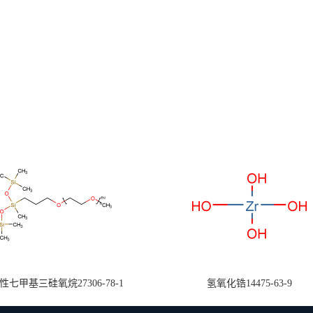
七甲基三硅氧烷27306-78-1
氢氧化锆14475-63-9