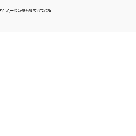
状而定,一般为:纸板桶或镀锌铁桶