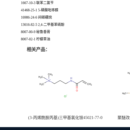
1667-10-3 联苯二氯苄
41468-25-1 5-磷酸吡哆醛
16986-24-6 间碳硼烷
13616-82-5 2,4-二甲基苯硫酚
8007-00-9 秘鲁香膏
8007-02-1 柠檬草油
相关产品：
(3-丙烯酰胺丙基)三甲基氯化铵45021-77-0
聚醚改性