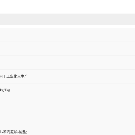
,用于工业化大生产
kg/1kg
L-苯丙氨酸-钠盐;