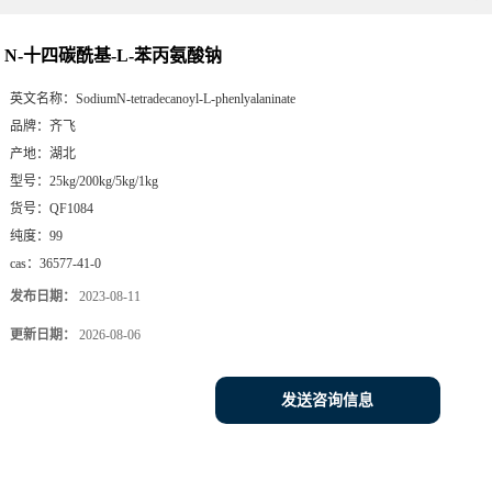
N-十四碳酰基-L-苯丙氨酸钠
英文名称：
SodiumN-tetradecanoyl-L-phenlyalaninate
品牌：
齐飞
产地：
湖北
型号：
25kg/200kg/5kg/1kg
货号：
QF1084
纯度：
99
cas：
36577-41-0
发布日期：
2023-08-11
更新日期：
2026-08-06
发送咨询信息