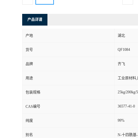
产品详请
产地
湖北
QF1084
货号
品牌
齐飞
用途
工业原材料
25kg/200kg/5
包装规格
36577-41-0
CAS编号
99%
纯度
别名
N-十四酰基-