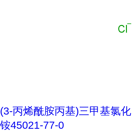
(3-丙烯酰胺丙基)三甲基氯化
铵45021-77-0