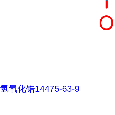
氢氧化锆14475-63-9