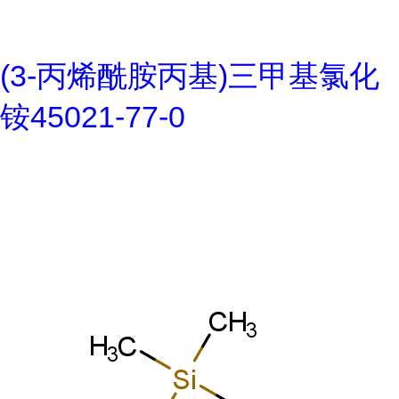
(3-丙烯酰胺丙基)三甲基氯化
铵45021-77-0