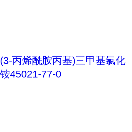
(3-丙烯酰胺丙基)三甲基氯化
铵45021-77-0