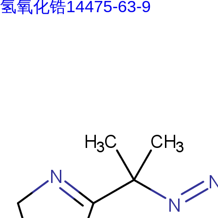
氢氧化锆14475-63-9