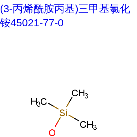
(3-丙烯酰胺丙基)三甲基氯化
铵45021-77-0