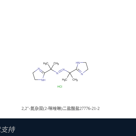
2,2''-氮杂双(2-咪唑啉)二盐酸盐27776-21-2
术支持