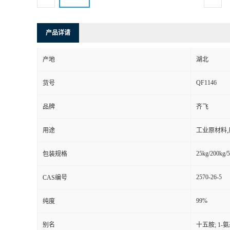
产品详请
产地
湖北
QF1146
货号
品牌
齐飞
用途
工业原材料
25kg/200kg/5
包装规格
2570-26-5
CAS编号
99%
纯度
别名
十五胺; 1-