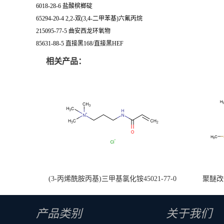
6018-28-6 盐酸槟榔碇
65294-20-4 2,2-双(3,4-二甲苯基)六氟丙烷
215095-77-5 曲安西龙环氧物
85631-88-5 直接黑168/直接黑HEF
相关产品：
(3-丙烯酰胺丙基)三甲基氯化铵45021-77-0
聚醚改性
产品类别
关于我们