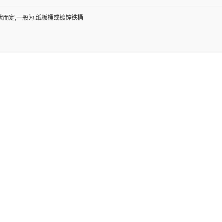
状而定,一般为:纸板桶或镀锌铁桶