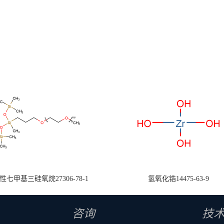
七甲基三硅氧烷27306-78-1
氢氧化锆14475-63-9
咨询
技