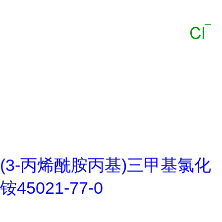
(3-丙烯酰胺丙基)三甲基氯化
铵45021-77-0