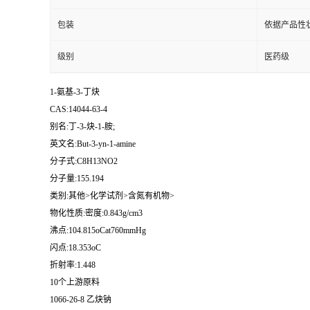
包装
依据产品性
级别
医药级
1-氨基-3-丁炔
CAS:14044-63-4
别名:丁-3-炔-1-胺;
英文名:But-3-yn-1-amine
分子式:C8H13NO2
分子量:155.194
类别:其他>化学试剂>含氮有机物>
物化性质:密度:0.843g/cm3
沸点:104.815oCat760mmHg
闪点:18.353oC
折射率:1.448
10个上游原料
1066-26-8 乙炔钠