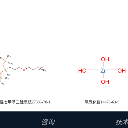
七甲基三硅氧烷27306-78-1
氢氧化锆14475-63-9
咨询
技