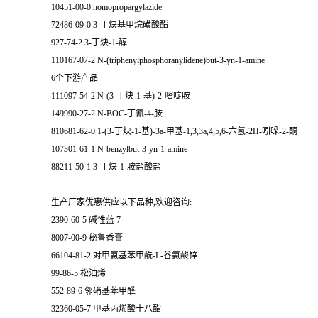
10451-00-0 homopropargylazide
72486-09-0 3-丁炔基甲烷磺酸酯
927-74-2 3-丁炔-1-醇
110167-07-2 N-(triphenylphosphoranylidene)but-3-yn-1-amine
6个下游产品
111097-54-2 N-(3-丁炔-1-基)-2-嘧啶胺
149990-27-2 N-BOC-丁氰-4-胺
810681-62-0 1-(3-丁炔-1-基)-3a-甲基-1,3,3a,4,5,6-六氢-2H-吲哚-2-酮
107301-61-1 N-benzylbut-3-yn-1-amine
88211-50-1 3-丁炔-1-胺盐酸盐
生产厂家优惠供应以下品种,欢迎咨询:
2390-60-5 碱性蓝 7
8007-00-9 秘鲁香膏
66104-81-2 对甲氨基苯甲酰-L-谷氨酸锌
99-86-5 松油烯
552-89-6 邻硝基苯甲醛
32360-05-7 甲基丙烯酸十八酯