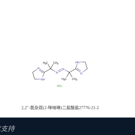
2,2''-氮杂双(2-咪唑啉)二盐酸盐27776-21-2
术支持