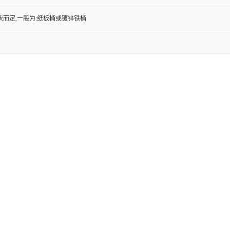
状而定,一般为:纸板桶或镀锌铁桶