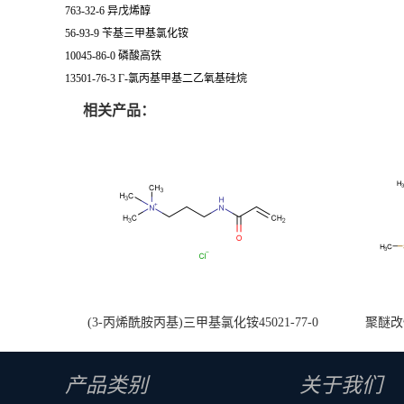
763-32-6 异戊烯醇
56-93-9 苄基三甲基氯化铵
10045-86-0 磷酸高铁
13501-76-3 Γ-氯丙基甲基二乙氧基硅烷
相关产品：
(3-丙烯酰胺丙基)三甲基氯化铵45021-77-0
聚醚改性
产品类别
关于我们