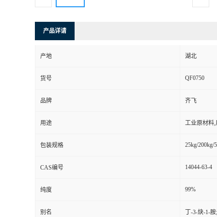
产品详请
产地
湖北
QF0750
货号
品牌
齐飞
用途
工业原材料
25kg/200kg/5
包装规格
14044-63-4
CAS编号
99%
纯度
别名
丁-3-炔-1-胺