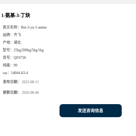
1-氨基-3-丁炔
英文名称：
But-3-yn-1-amine
品牌：
齐飞
产地：
湖北
型号：
25kg/200kg/5kg/1kg
货号：
QF0750
纯度：
99
cas：
14044-63-4
发布日期：
2023-08-11
更新日期：
2026-08-06
发送咨询信息