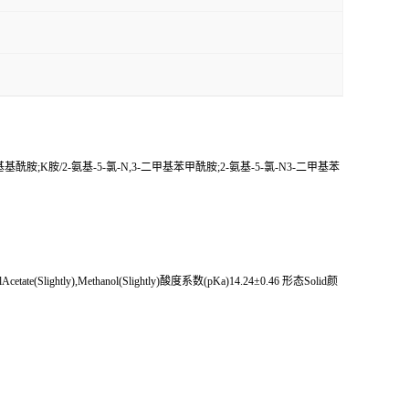
甲基基酰胺;K胺/2-氨基-5-氯-N,3-二甲基苯甲酰胺;2-氨基-5-氯-N3-二甲基苯
tate(Slightly),Methanol(Slightly)酸度系数(pKa)14.24±0.46 形态Solid颜