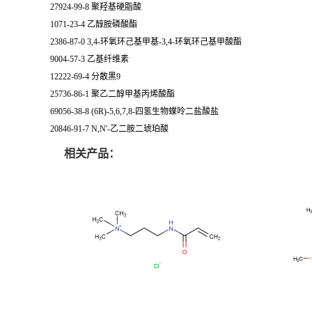
27924-99-8 聚羟基硬脂酸
1071-23-4 乙醇胺磷酸酯
2386-87-0 3,4-环氧环己基甲基-3,4-环氧环己基甲酸酯
9004-57-3 乙基纤维素
12222-69-4 分散黑9
25736-86-1 聚乙二醇甲基丙烯酸酯
69056-38-8 (6R)-5,6,7,8-四氢生物蝶呤二盐酸盐
20846-91-7 N,N'-乙二胺二琥珀酸
相关产品：