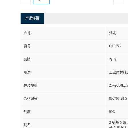
产品详请
产地
湖北
QF0753
货号
品牌
齐飞
用途
工业原材料
25kg/200kg/5
包装规格
890707-28-5
CAS编号
99%
纯度
2-氨基-5-氯
别名
基-5-氯-N