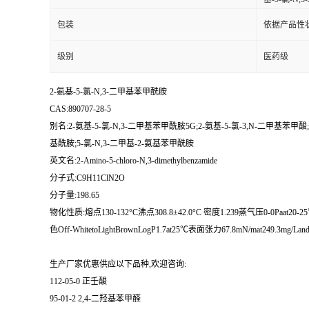
包装
依据产品性
级别
医药级
2-氨基-5-氯-N,3-二甲基苯甲酰胺
CAS:890707-28-5
别名:2-氨基-5-氯-N,3-二甲基苯甲酰胺5G;2-氨基-5-氯-3,N-二甲基苯甲酸
基酰胺;5-氯-N,3-二甲基-2-氨基苯甲酰胺
英文名:2-Amino-5-chloro-N,3-dimethylbenzamide
分子式:C9H11ClN2O
分子量:198.65
物化性质:熔点130-132°C沸点308.8±42.0°C 密度1.239蒸气压0-0Paat20-25℃储存条件Kee
色Off-WhitetoLightBrownLogP1.7at25℃表面张力67.8mN/mat249.3mg/Lan
生产厂家优惠供应以下品种,欢迎咨询:
112-05-0 正壬酸
95-01-2 2,4-二羟基苯甲醛