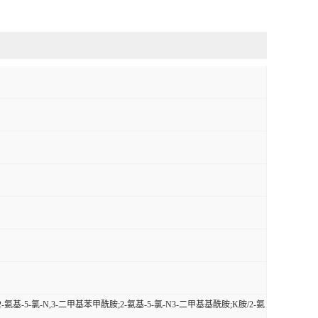
2-氨基-5-氯-N,3-二甲基苯甲酰胺;2-氨基-5-氯-N3-二甲基基酰胺;K胺/2-氨