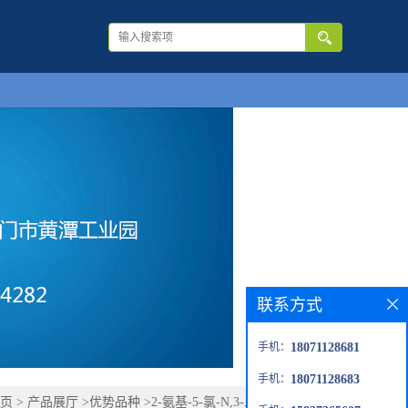
联系方式
手机：
18071128681
手机：
18071128683
页
>
产品展厅
>
优势品种
>
2-氨基-5-氯-N,3-二甲基苯甲酰胺