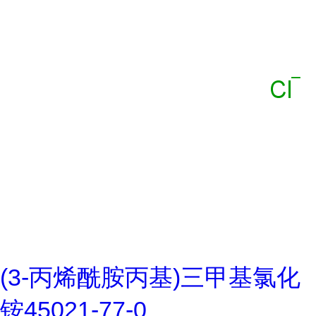
(3-丙烯酰胺丙基)三甲基氯化
铵45021-77-0