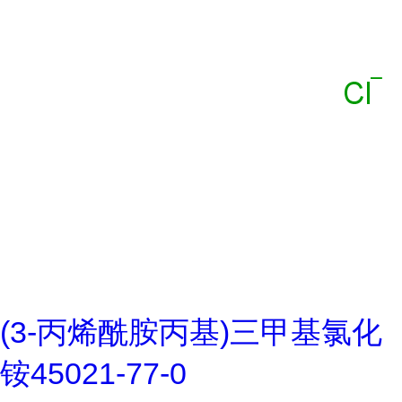
(3-丙烯酰胺丙基)三甲基氯化
铵45021-77-0