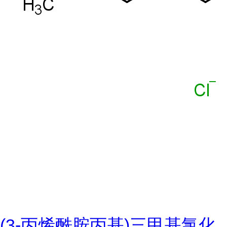
(3-丙烯酰胺丙基)三甲基氯化