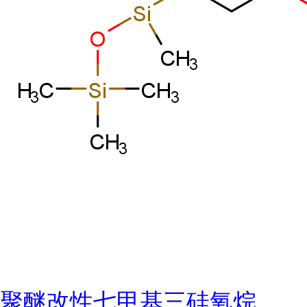
聚醚改性七甲基三硅氧烷