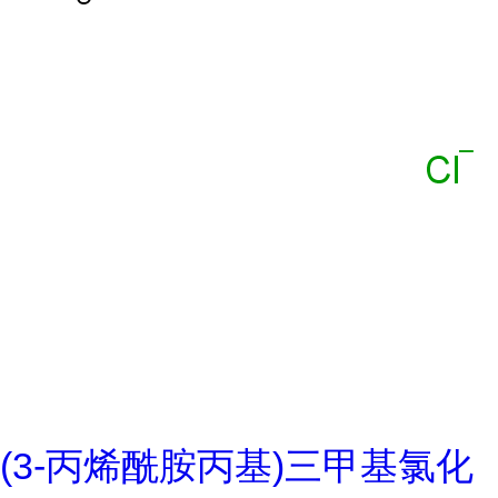
(3-丙烯酰胺丙基)三甲基氯化