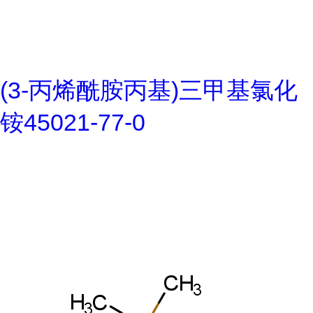
(3-丙烯酰胺丙基)三甲基氯化
铵45021-77-0