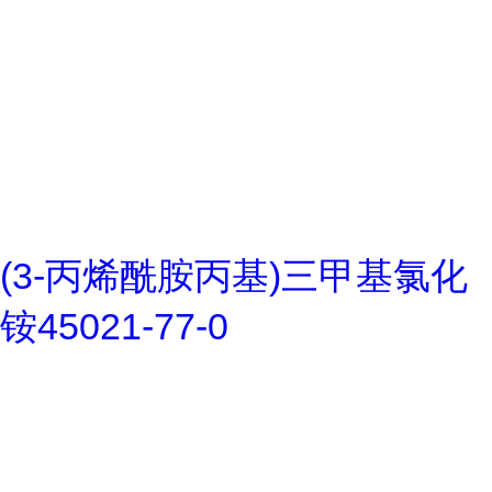
(3-丙烯酰胺丙基)三甲基氯化
铵45021-77-0