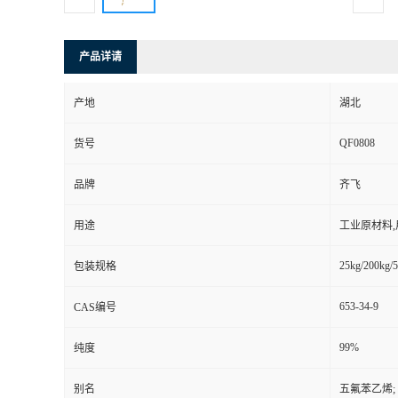
产品详请
产地
湖北
QF0808
货号
品牌
齐飞
用途
工业原材料
25kg/200kg/5
包装规格
653-34-9
CAS编号
99%
纯度
别名
五氟苯乙烯;