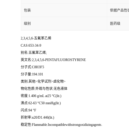
包装
依据产品性
级别
医药级
2,3,4,5,6-五氟苯乙烯
CAS:653-34-9
别名:五氟苯乙烯;
英文名:2,3,4,5,6-PENTAFLUOROSTYRENE
分子式:C8H3F5
分子量:194.101
类别:其他>化学试剂>卤化物>
物化性质:外观与性状:无色液体
密度:1.406 g/mL at25 °C(lit.)
沸点:62-63 °C50 mmHg(lit.)
闪点:94 °F
折射率:n20/D1.446(lit.)
稳定性:Flammable.Incompatiblewithstrongoxidizingagents.