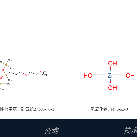
七甲基三硅氧烷27306-78-1
氢氧化锆14475-63-9
咨询
技