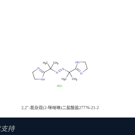
2,2''-氮杂双(2-咪唑啉)二盐酸盐27776-21-2
术支持