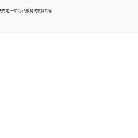
状而定,一般为:纸板桶或镀锌铁桶