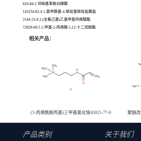
616-84-2 邻硝基苯胺对磺酸
143254-82-4 1-氯甲酰基-4-哌啶基哌啶盐酸盐
2144-53-8 2-(全氟己基)乙基甲基丙烯酸酯
72829-09-5 2-甲基-2-丙烯酸-1,12-十二双醇酯
相关产品：
(3-丙烯酰胺丙基)三甲基氯化铵45021-77-0
聚醚改性
产品类别
关于我们