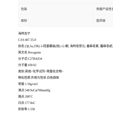
包装
依据产品性
级别
医药级
海柯吉宁
CAS:467-55-0
别名:(3β,5α,25R)-3-羟基螺甾(烷)-12-酮; 海柯皂苷元; 番麻皂素; 蕃麻皂甙元; 
英文名:Hecogenin
分子式:C27H42O4
分子量:430.62
类别:其他>化学试剂>羰基化合物>
物化性质:外观与性状:白色固体
密度:1.16g/cm3
沸点:548.9oCat760mmHg
熔点:268°C
闪点:177.8oC
折射率:1.558