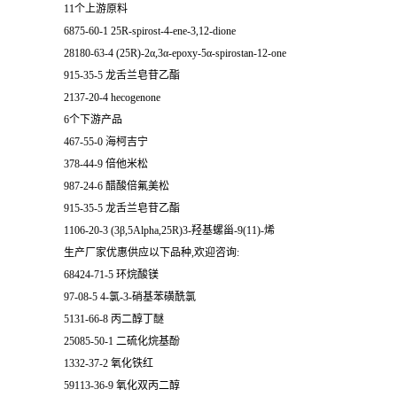
11个上游原料
6875-60-1 25R-spirost-4-ene-3,12-dione
28180-63-4 (25R)-2α,3α-epoxy-5α-spirostan-12-one
915-35-5 龙舌兰皂苷乙酯
2137-20-4 hecogenone
6个下游产品
467-55-0 海柯吉宁
378-44-9 倍他米松
987-24-6 醋酸倍氟美松
915-35-5 龙舌兰皂苷乙酯
1106-20-3 (3β,5Alpha,25R)3-羟基螺甾-9(11)-烯
生产厂家优惠供应以下品种,欢迎咨询:
68424-71-5 环烷酸镁
97-08-5 4-氯-3-硝基苯磺酰氯
5131-66-8 丙二醇丁醚
25085-50-1 二硫化烷基酚
1332-37-2 氧化铁红
59113-36-9 氧化双丙二醇