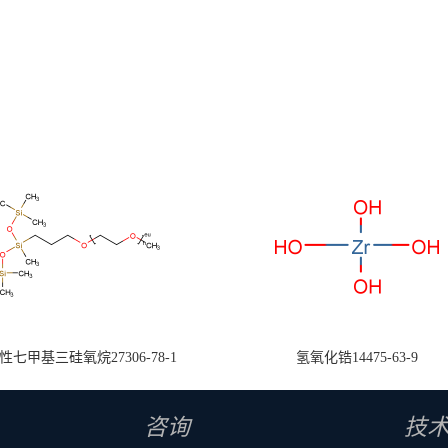
七甲基三硅氧烷27306-78-1
氢氧化锆14475-63-9
咨询
技