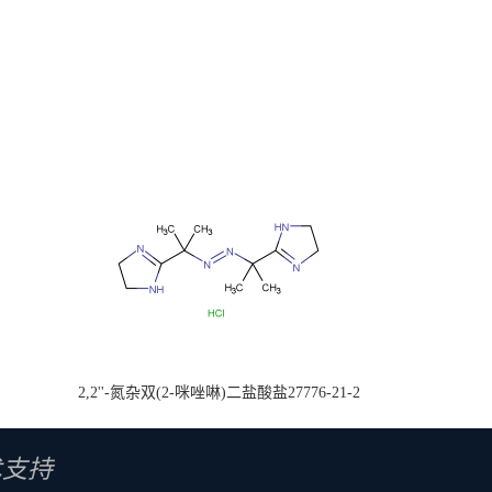
2,2''-氮杂双(2-咪唑啉)二盐酸盐27776-21-2
术支持