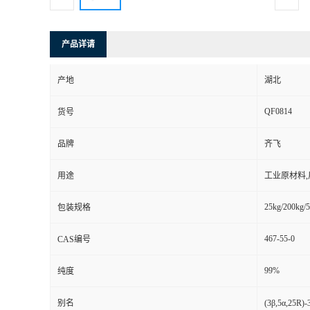
产品详请
产地
湖北
QF0814
货号
品牌
齐飞
用途
工业原材料
25kg/200kg/5
包装规格
467-55-0
CAS编号
99%
纯度
别名
(3β,5α,25