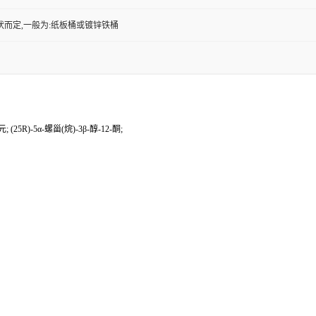
状而定,一般为:纸板桶或镀锌铁桶
(25R)-5α-螺甾(烷)-3β-醇-12-酮;