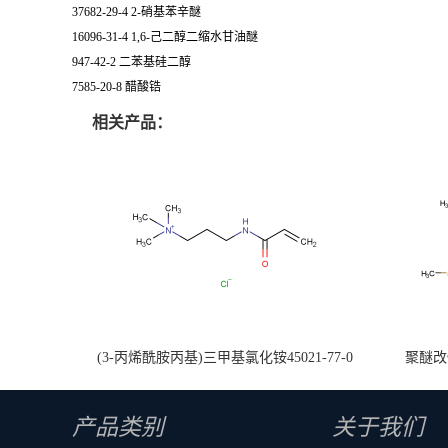
37682-29-4 2-硝基苯辛醚
16096-31-4 1,6-己二醇二缩水甘油醚
947-42-2 二苯基硅二醇
7585-20-8 醋酸锆
相关产品：
(3-丙烯酰胺丙基)三甲基氯化铵45021-77-0
聚醚改性
产品类别
关于我们