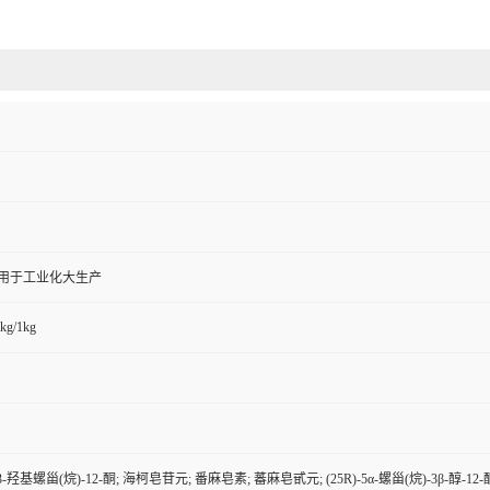
,用于工业化大生产
kg/1kg
R)-3-羟基螺甾(烷)-12-酮; 海柯皂苷元; 番麻皂素; 蕃麻皂甙元; (25R)-5α-螺甾(烷)-3β-醇-12-