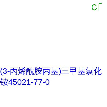
(3-丙烯酰胺丙基)三甲基氯化
铵45021-77-0