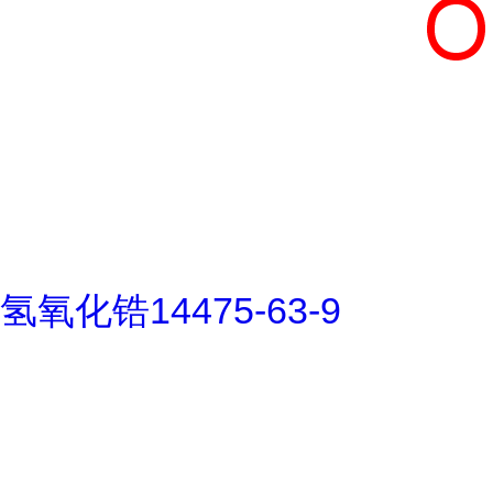
氢氧化锆14475-63-9