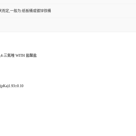
状而定,一般为:纸板桶或镀锌铁桶
,4-三氮唑 WITH 盐酸盐
Ka)1.93±0.10