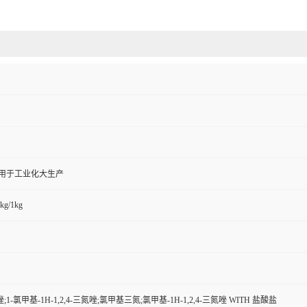
,用于工业化大生产
kg/1kg
-氯甲基-1H-1,2,4-三氮唑;氯甲基三氮;氯甲基-1H-1,2,4-三氮唑 WITH 盐酸盐