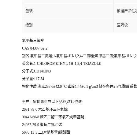
包装
依据产品性
级别
医药级
氯甲基三氮唑
CAS:84387-62-2
别名:氯甲基三氮唑;1-氯甲基-1H-1,2,4-三氮唑;氯甲基三氮;氯甲基-1H-1,2
英文名:1-CHLOROMETHYL-1H-1,2,4-TRIAZOLE
分子式:C3H4ClN3
分子量:117.54
物化性质:沸点237.6±42.0 °C 密度1.44±0.1 g/cm3 储存条件2-8°C酸度系数(p
生产厂家优惠供应以下品种,欢迎咨询:
2031-79-0 六乙基环三硅氧烷
39443-66-8 聚乙二醇二环氧乙烷甲基醚
24937-79-9 聚偏二氟乙烯
5070-13-3 二(对硝基苯)碳酸酯