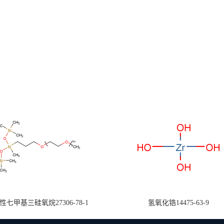
七甲基三硅氧烷27306-78-1
氢氧化锆14475-63-9