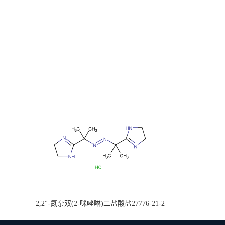
2,2''-氮杂双(2-咪唑啉)二盐酸盐27776-21-2