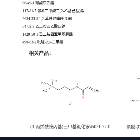
96-49-1 碳酸亚乙酯
117-81-7 邻苯二甲酸二(2-乙基己基)酯
2634-33-5 1,2-苯并异噻唑-3-酮
64-02-8 乙二胺四乙酸四钠
1429-50-1 乙二胺四亚甲基膦酸
499-83-2 吡啶-2,6-二甲酸
相关产品：
(3-丙烯酰胺丙基)三甲基氯化铵45021-77-0
聚醚改性