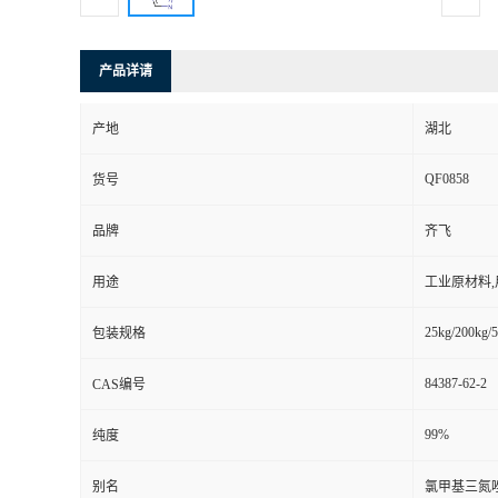
产品详请
产地
湖北
QF0858
货号
品牌
齐飞
用途
工业原材料
25kg/200kg/5
包装规格
84387-62-2
CAS编号
99%
纯度
别名
氯甲基三氮唑;1