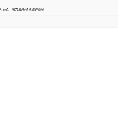
状而定,一般为:纸板桶或镀锌铁桶