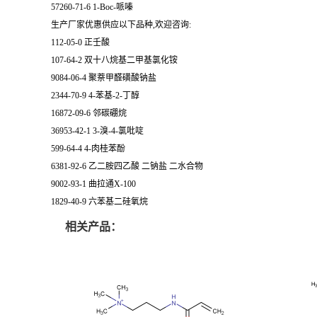
57260-71-6 1-Boc-哌嗪
生产厂家优惠供应以下品种,欢迎咨询:
112-05-0 正壬酸
107-64-2 双十八烷基二甲基氯化铵
9084-06-4 聚萘甲醛磺酸钠盐
2344-70-9 4-苯基-2-丁醇
16872-09-6 邻碳硼烷
36953-42-1 3-溴-4-氯吡啶
599-64-4 4-肉桂苯酚
6381-92-6 乙二胺四乙酸 二钠盐 二水合物
9002-93-1 曲拉通X-100
1829-40-9 六苯基二硅氧烷
相关产品：