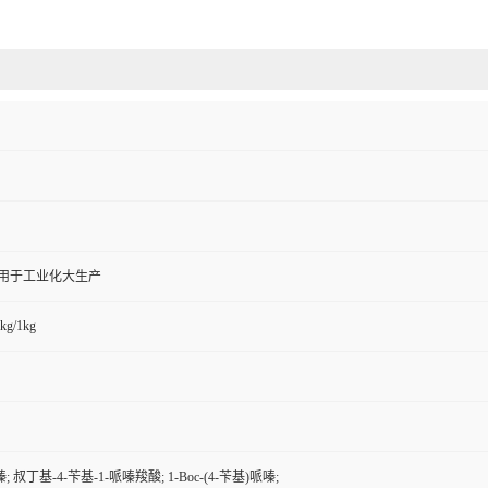
,用于工业化大生产
kg/1kg
嗪; 叔丁基-4-苄基-1-哌嗪羧酸; 1-Boc-(4-苄基)哌嗪;