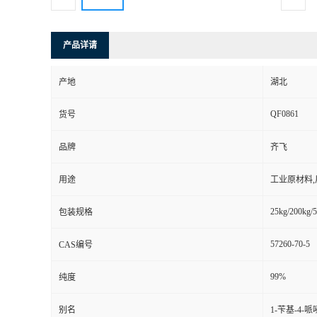
产品详请
产地
湖北
QF0861
货号
品牌
齐飞
用途
工业原材料
25kg/200kg/5
包装规格
57260-70-5
CAS编号
99%
纯度
别名
1-苄基-4-哌