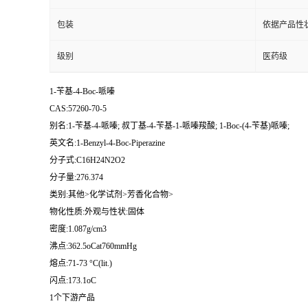
包装
依据产品性
级别
医药级
1-苄基-4-Boc-哌嗪
CAS:57260-70-5
别名:1-苄基-4-哌嗪; 叔丁基-4-苄基-1-哌嗪羧酸; 1-Boc-(4-苄基)哌嗪;
英文名:1-Benzyl-4-Boc-Piperazine
分子式:C16H24N2O2
分子量:276.374
类别:其他>化学试剂>芳香化合物>
物化性质:外观与性状:固体
密度:1.087g/cm3
沸点:362.5oCat760mmHg
熔点:71-73 °C(lit.)
闪点:173.1oC
1个下游产品