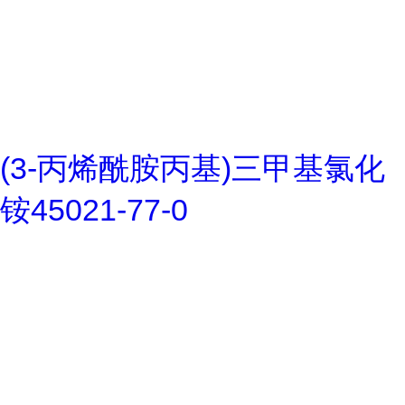
(3-丙烯酰胺丙基)三甲基氯化
铵45021-77-0