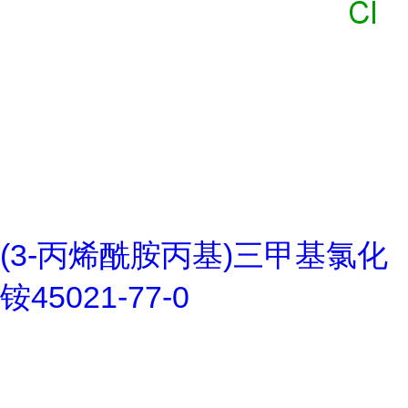
(3-丙烯酰胺丙基)三甲基氯化
铵45021-77-0