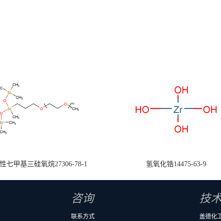
七甲基三硅氧烷27306-78-1
氢氧化锆14475-63-9
咨询
技
联系方式
盖德化