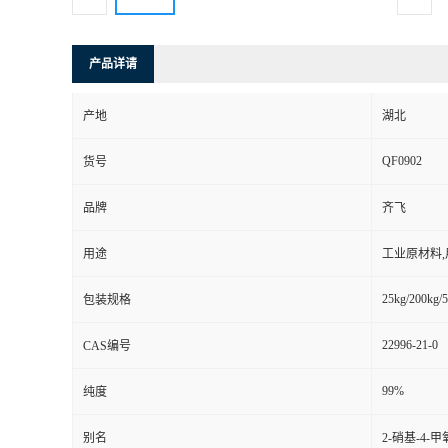
产品详请
产地
湖北
QF0902
货号
品牌
齐飞
用途
工业原材料
25kg/200kg/5
包装规格
22996-21-0
CAS编号
99%
纯度
别名
2-硝基-4-