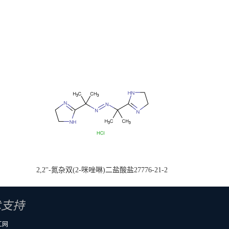
2,2''-氮杂双(2-咪唑啉)二盐酸盐27776-21-2
术支持
工网