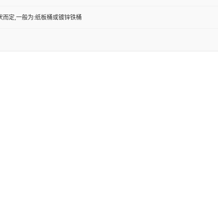
状而定,一般为:纸板桶或镀锌铁桶