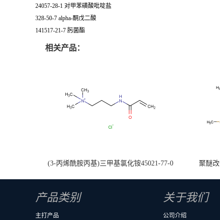
24057-28-1 对甲苯磺酸吡啶盐
328-50-7 alpha-酮戊二酸
141517-21-7 肟菌酯
相关产品：
(3-丙烯酰胺丙基)三甲基氯化铵45021-77-0
聚醚改性
产品类别
关于我们
主打产品
公司介绍