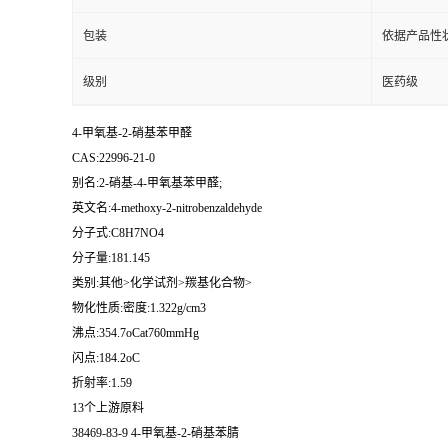
包装
依据产品性
级别
医药级
4-甲氧基-2-硝基苯甲醛
CAS:22996-21-0
别名:2-硝基-4-甲氧基苯甲醛;
英文名:4-methoxy-2-nitrobenzaldehyde
分子式:C8H7NO4
分子量:181.145
类别:其他>化学试剂>羰基化合物>
物化性质:密度:1.322g/cm3
沸点:354.7oCat760mmHg
闪点:184.2oC
折射率:1.59
13个上游原料
38469-83-9 4-甲氧基-2-硝基苯腈