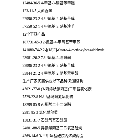
17484-36-5 4-甲基-3-硝基苯甲醚
123-11-5 大茴香醛
22996-23-2 4-甲氧基-2-硝基苄醇
57559-52-1 4-甲氧基-2-硝基溴苄
12个下游产品
187731-65-3 2-氨基-4-甲氧基苯甲醇
141080-74-2 2-[(18)F]-fluoro-4-methoxybenzaldehyde
23981-26-2 7-甲氧基-2-喹啉酮
22996-23-2 4-甲氧基-2-硝基苄醇
33844-21-2 4-甲氧基-2-硝基苯甲酸
生产厂家优惠供应以下品种,欢迎咨询:
45021-77-0 (3-丙烯酰胺丙基)三甲基氯化铵
7529-22-8 N-甲基吗啉氮氧化物
18299-85-9 丙烯酸二十二烷酯
2381-85-3 氯化耐尔蓝
13831-31-7 乙酰氧基乙酰氯
24801-88-5 异氰酸丙基三乙氧基硅烷
4369-14-6 3-三甲氧基硅烷丙烯酸丙脂