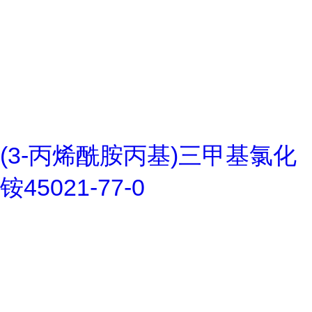
(3-丙烯酰胺丙基)三甲基氯化
铵45021-77-0