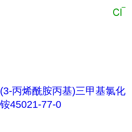
(3-丙烯酰胺丙基)三甲基氯化
铵45021-77-0