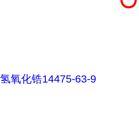
氢氧化锆14475-63-9