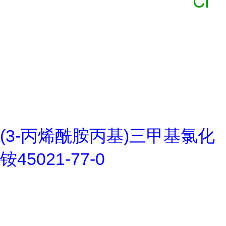
(3-丙烯酰胺丙基)三甲基氯化
铵45021-77-0