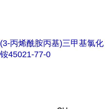
(3-丙烯酰胺丙基)三甲基氯化
铵45021-77-0