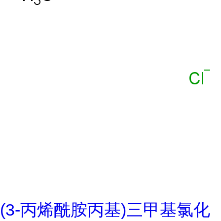
(3-丙烯酰胺丙基)三甲基氯化