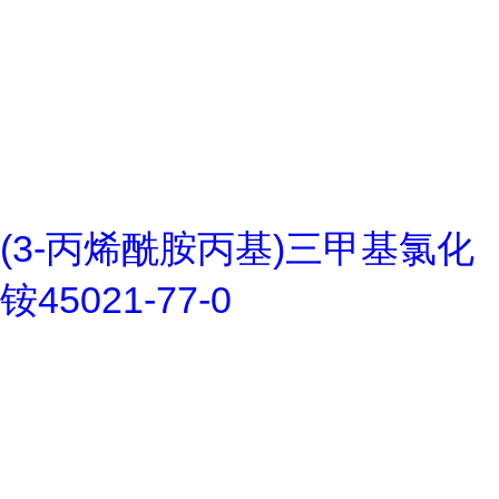
(3-丙烯酰胺丙基)三甲基氯化
铵45021-77-0